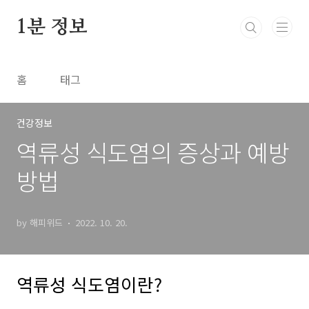
본문 바로가기
1분 정보
홈
태그
건강정보
역류성 식도염의 증상과 예방
방법
by 해피위드
2022. 10. 20.
역류성 식도염이란?