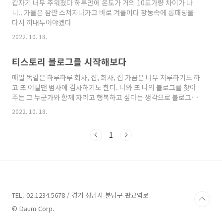
갑자기 너무 추워졌다 하루만에 온도가 거의 10도가량 차이가 나
털 모래, 우드 펠릿이 있습니다. 크리스털 모래의
니.. 가을은 잠깐 스쳐지나가고 바로 겨울이다 장농속에 롱패딩을
주원료는 실라카겔로 먼지가 적고 재사용도 가능
다시 꺼내두어야겠다
하지만 고양이는 싫어하는 경우가 많습니다. 우
드 펠릿의 주원료는 톱밥으로 가루가 날리는 단
2022. 10. 18.
점이 있지만 친환경 소재이고 처리가 편리한 장
점이 있습니다. 2. 응고 타입 응고 타입은 고양이
티스토리 블로그를 시작해보다
가 오줌을 싸면 단단하게 굳는 모래입니다. 소변
을 ..
매일 똑같은 하루하루 회사, 집, 회사, 집 가끔은 너무 지루하기도 하
고 또 어떨땐 범사에 감사하기도 한다. 나와 또 나의 블로그를 찾아
주는 그 누군가와 함께 자라고 행복하고 싶다는 생각으로 블로그를
시작해본다. 함께 가요. 행복하게.
2022. 10. 18.
1
TEL. 02.1234.5678 / 경기 성남시 분당구 판교역로
© Daum Corp.