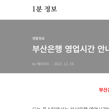
본문 바로가기
1분 정보
홈
태그
생활정보
부산은행 영업시간 안
by 해피위드
2022. 12. 19.
부산